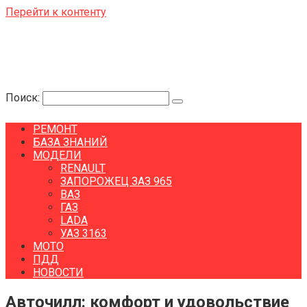
Перейти к контенту
Поиск:
РЕМОНТ
БАЗА ЗНАНИЙ
МОДЕЛИ
RENAULT
ЗАПОРОЖЕЦ ЗАЗ 965
ВАЗ
ГАЗ
LADA
УАЗ 3163
МОТО
ПДД
НОВОСТИ
Авточилл: комфорт и удовольствие