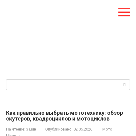
Перейти
к
контенту
Поиск:
Как правильно выбрать мототехнику: обзор
скутеров, квадроциклов и мотоциклов
На чтение:
3 мин
Опубликовано:
02.06.2026
Мото
kliserga