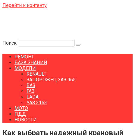
Перейти к контенту
Поиск:
РЕМОНТ
БАЗА ЗНАНИЙ
МОДЕЛИ
RENAULT
ЗАПОРОЖЕЦ ЗАЗ 965
ВАЗ
ГАЗ
LADA
УАЗ 3163
МОТО
ПДД
НОВОСТИ
Как выбрать надежный крановый