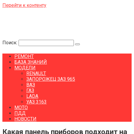
Перейти к контенту
Поиск:
РЕМОНТ
БАЗА ЗНАНИЙ
МОДЕЛИ
RENAULT
ЗАПОРОЖЕЦ ЗАЗ 965
ВАЗ
ГАЗ
LADA
УАЗ 3163
МОТО
ПДД
НОВОСТИ
Какая панель приборов подходит на