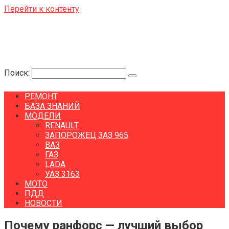
Перейти к контенту
Поиск:
РЕМОНТ
БАЗА ЗНАНИЙ
МОДЕЛИ
RENAULT
ЗАПОРОЖЕЦ ЗАЗ 965
ВАЗ
ГАЗ
LADA
УАЗ 3163
МОТО
ПДД
НОВОСТИ
Почему ранфорс — лучший выбор