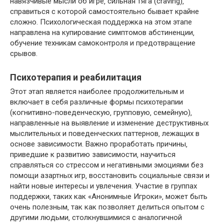
навязчивые мысли об игре‚ сильная тяга (craving)‚
справиться с которой самостоятельно бывает крайне
сложно. Психологическая поддержка на этом этапе
направлена на купирование симптомов абстиненции‚
обучение техникам самоконтроля и предотвращение
срывов.
Психотерапия и реабилитация
Этот этап является наиболее продолжительным и
включает в себя различные формы психотерапии
(когнитивно-поведенческую‚ групповую‚ семейную)‚
направленные на выявление и изменение деструктивных
мыслительных и поведенческих паттернов‚ лежащих в
основе зависимости. Важно проработать причины‚
приведшие к развитию зависимости‚ научиться
справляться со стрессом и негативными эмоциями без
помощи азартных игр‚ восстановить социальные связи и
найти новые интересы и увлечения. Участие в группах
поддержки‚ таких как «Анонимные Игроки»‚ может быть
очень полезным‚ так как позволяет делиться опытом с
другими людьми‚ столкнувшимися с аналогичной