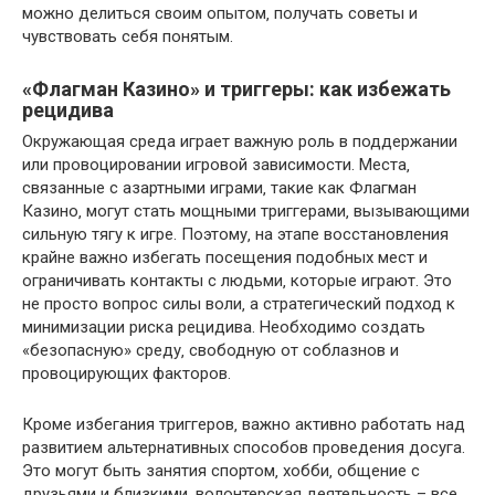
можно делиться своим опытом‚ получать советы и
чувствовать себя понятым.
«Флагман Казино» и триггеры: как избежать
рецидива
Окружающая среда играет важную роль в поддержании
или провоцировании игровой зависимости. Места‚
связанные с азартными играми‚ такие как Флагман
Казино‚ могут стать мощными триггерами‚ вызывающими
сильную тягу к игре. Поэтому‚ на этапе восстановления
крайне важно избегать посещения подобных мест и
ограничивать контакты с людьми‚ которые играют. Это
не просто вопрос силы воли‚ а стратегический подход к
минимизации риска рецидива. Необходимо создать
«безопасную» среду‚ свободную от соблазнов и
провоцирующих факторов.
Кроме избегания триггеров‚ важно активно работать над
развитием альтернативных способов проведения досуга.
Это могут быть занятия спортом‚ хобби‚ общение с
друзьями и близкими‚ волонтерская деятельность – все‚