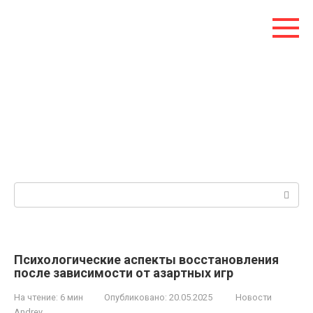
Перейти
к
контенту
Поиск:
Психологические аспекты восстановления
после зависимости от азартных игр
На чтение:
6 мин
Опубликовано:
20.05.2025
Новости
Andrey