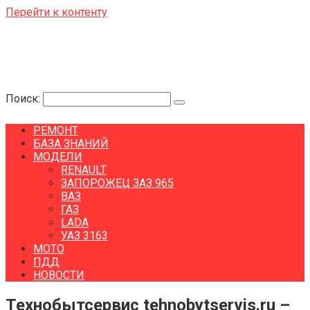
Перейти к контенту
Поиск:
РЕМОНТ
БАЗА ЗНАНИЙ
МОДЕЛИ
RENAULT
ЗАПОРОЖЕЦ ЗАЗ 965
ВАЗ
ГАЗ
LADA
УАЗ 3163
МОТО
ПДД
НОВОСТИ
Технобытсервис tehnobytservis.ru –