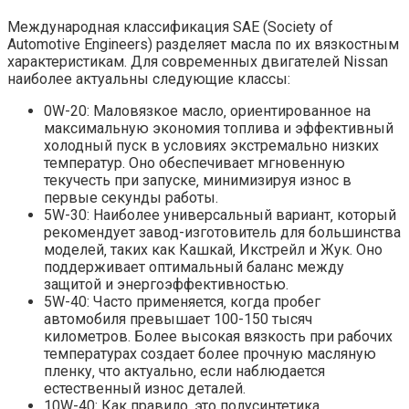
Международная классификация SAE (Society of
Automotive Engineers) разделяет масла по их вязкостным
характеристикам. Для современных двигателей Nissan
наиболее актуальны следующие классы:
0W-20: Маловязкое масло‚ ориентированное на
максимальную экономия топлива и эффективный
холодный пуск в условиях экстремально низких
температур. Оно обеспечивает мгновенную
текучесть при запуске‚ минимизируя износ в
первые секунды работы.
5W-30: Наиболее универсальный вариант‚ который
рекомендует завод-изготовитель для большинства
моделей‚ таких как Кашкай‚ Икстрейл и Жук. Оно
поддерживает оптимальный баланс между
защитой и энергоэффективностью.
5W-40: Часто применяется‚ когда пробег
автомобиля превышает 100-150 тысяч
километров. Более высокая вязкость при рабочих
температурах создает более прочную масляную
пленку‚ что актуально‚ если наблюдается
естественный износ деталей.
10W-40: Как правило‚ это полусинтетика‚