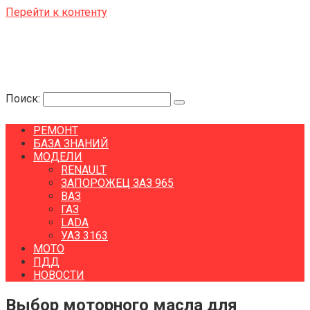
Перейти к контенту
Поиск:
РЕМОНТ
БАЗА ЗНАНИЙ
МОДЕЛИ
RENAULT
ЗАПОРОЖЕЦ ЗАЗ 965
ВАЗ
ГАЗ
LADA
УАЗ 3163
МОТО
ПДД
НОВОСТИ
Выбор моторного масла для