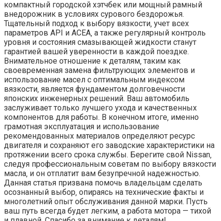
компактный городской хэтчбек или мощный рамный
внедорожник в условиях сурового бездорожья.
Тщательный подход к выбору вязкости‚ учет всех
параметров API и ACEA‚ а также регулярный контроль
уровня и состояния смазывающей жидкости станут
гарантией вашей уверенности в каждой поездке.
Внимательное отношение к деталям‚ таким как
своевременная замена фильтрующих элементов и
использование масел с оптимальным индексом
вязкости‚ является фундаментом долговечности
японских инженерных решений. Ваш автомобиль
заслуживает только лучшего ухода и качественных
компонентов для работы. В конечном итоге‚ именно
грамотная эксплуатация и использование
рекомендованных материалов определяют ресурс
двигателя и сохраняют его заводские характеристики на
протяжении всего срока службы. Берегите свой Nissan‚
следуя профессиональным советам по выбору вязкости
масла‚ и он отплатит вам безупречной надежностью.
Данная статья призвана помочь владельцам сделать
осознанный выбор‚ опираясь на технические факты и
многолетний опыт обслуживания данной марки. Пусть
ваш путь всегда будет легким‚ а работа мотора — тихой
и плавной. Спасибо за внимание к деталям!