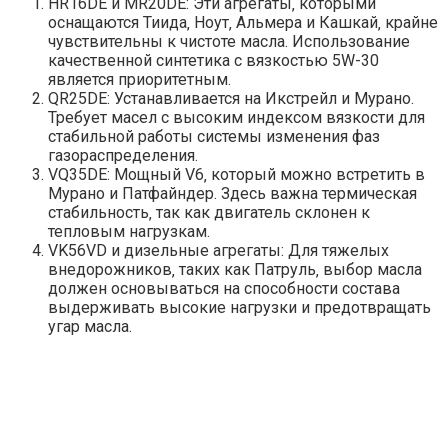
HR16DE и MR20DE: Эти агрегаты‚ которыми
оснащаются Тиида‚ Ноут‚ Альмера и Кашкай‚ крайне
чувствительны к чистоте масла. Использование
качественной синтетика с вязкостью 5W-30
является приоритетным.
QR25DE: Устанавливается на Икстрейл и Мурано.
Требует масел с высоким индексом вязкости для
стабильной работы системы изменения фаз
газораспределения.
VQ35DE: Мощный V6‚ который можно встретить в
Мурано и Патфайндер. Здесь важна термическая
стабильность‚ так как двигатель склонен к
тепловым нагрузкам.
VK56VD и дизельные агрегаты: Для тяжелых
внедорожников‚ таких как Патруль‚ выбор масла
должен основываться на способности состава
выдерживать высокие нагрузки и предотвращать
угар масла.