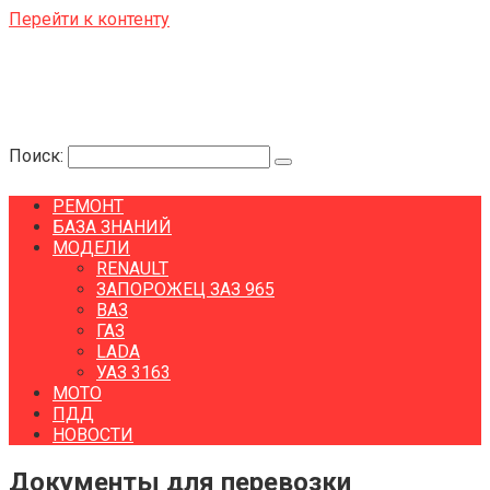
Перейти к контенту
Поиск:
РЕМОНТ
БАЗА ЗНАНИЙ
МОДЕЛИ
RENAULT
ЗАПОРОЖЕЦ ЗАЗ 965
ВАЗ
ГАЗ
LADA
УАЗ 3163
МОТО
ПДД
НОВОСТИ
Документы для перевозки