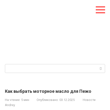
Перейти
к
контенту
Поиск:
Как выбрать моторное масло для Пежо
На чтение:
5 мин
Опубликовано:
03.12.2025
Новости
Andrey