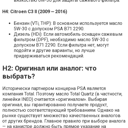
вязкостью 0W-30 для защиты сажевого фильтра.
H4: Citroen C3 II (2009 ⎼ 2016)
Бензин (VTi‚ THP): В основном используется масло
5W-30 с допуском PSA B71 2290.
Дизель (HDi): Если автомобиль оснащен сажевым
фильтром (DPF)‚ необходимо масло 5W-30 с
допуском B71 2290. Если фильтра нет‚ могут
подойти и другие варианты‚ но лучше
придерживаться рекомендаций.
H2: Оригинал или аналог: что
выбрать?
Исторически партнером концерна PSA является
компания Total. Поэтому масло Total Quartz (в частности‚
линейки INEO) считается «оригиналом». Выбирая
оригинал‚ вы гарантированно получаете продукт‚
полностью соответствующий требованиям. Однако на
рынке существует множество качественных аналогов
от других брендов. Главное правило при выборе аналога
— на канистре должно быть прямое указание на