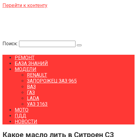
Перейти к контенту
Поиск:
РЕМОНТ
БАЗА ЗНАНИЙ
МОДЕЛИ
RENAULT
ЗАПОРОЖЕЦ ЗАЗ 965
ВАЗ
ГАЗ
LADA
УАЗ 3163
МОТО
ПДД
НОВОСТИ
Какое масло лить в Ситроен С3