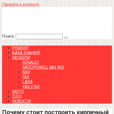
Перейти к контенту
Поиск:
РЕМОНТ
БАЗА ЗНАНИЙ
МОДЕЛИ
RENAULT
ЗАПОРОЖЕЦ ЗАЗ 965
ВАЗ
ГАЗ
LADA
УАЗ 3163
МОТО
ПДД
НОВОСТИ
Почему стоит построить кирпичный