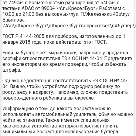
от 2490₽, с возможностью расширения от 6400₽, с
тестами ADAC от 8900₽.\n\n«КреселБург» Работаем с
10:00 до 21:00 без выходных\nул. П/Железняка 40а\nул.
Вавилова
2А\n\n#креселбург\n#креселбургвопросответ\n#бустер\
ГОСТ Р 41.44-2005 для приборов, изготовленных до 1
января 2018 года, пока действовал этот ГОСТ.
Если на бустере нет маркировки, запросите у продавца
сертификат соответствия ЕЭК ООН № 44-04. Предъявите
его инспекторам во время проверки, чтобы избежать
штрафа.
Однако недостаточно соответствовать ЕЭК ООН № 44-
04. Важно, чтобы устройство подходило ребенку по
росту, весу и возрасту. Например, сложно представить
новорожденного ребенка в автокресле.
Информацию о том, до какого возраста можно
использовать автомобильный усилитель, обычно можно
найти на этикетке. Также имеется специальная
маркировка устройства, которая позволяет понять
минимальный возраст для использования бустера.