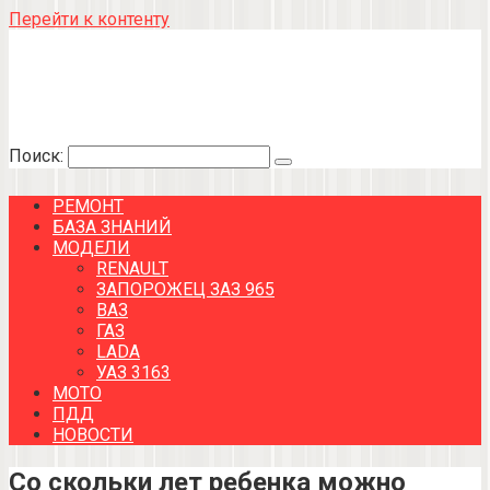
Перейти к контенту
Поиск:
РЕМОНТ
БАЗА ЗНАНИЙ
МОДЕЛИ
RENAULT
ЗАПОРОЖЕЦ ЗАЗ 965
ВАЗ
ГАЗ
LADA
УАЗ 3163
МОТО
ПДД
НОВОСТИ
Со скольки лет ребенка можно