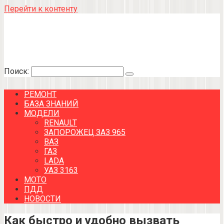
Перейти к контенту
Поиск:
РЕМОНТ
БАЗА ЗНАНИЙ
МОДЕЛИ
RENAULT
ЗАПОРОЖЕЦ ЗАЗ 965
ВАЗ
ГАЗ
LADA
УАЗ 3163
МОТО
ПДД
НОВОСТИ
Как быстро и удобно вызвать