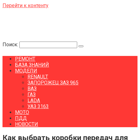
Перейти к контенту
Поиск:
РЕМОНТ
БАЗА ЗНАНИЙ
МОДЕЛИ
RENAULT
ЗАПОРОЖЕЦ ЗАЗ 965
ВАЗ
ГАЗ
LADA
УАЗ 3163
МОТО
ПДД
НОВОСТИ
Как выбрать коробки передач для