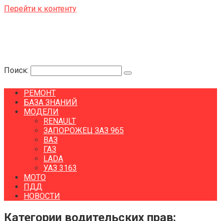
Перейти к контенту
Поиск:
РЕМОНТ
БАЗА ЗНАНИЙ
МОДЕЛИ
RENAULT
ЗАПОРОЖЕЦ ЗАЗ 965
ВАЗ
ГАЗ
LADA
УАЗ 3163
МОТО
ПДД
НОВОСТИ
Категории водительских прав: