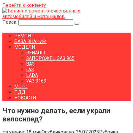
Перейти к контенту
Поиск:
РЕМОНТ
БАЗА ЗНАНИЙ
МОДЕЛИ
RENAULT
ЗАПОРОЖЕЦ ЗАЗ 965
ВАЗ
ГАЗ
LADA
УАЗ 3163
МОТО
ПДД
НОВОСТИ
Что нужно делать, если украли
велосипед?
На чтение:
18 мин
Опубликовано:
25.07.2023
Рубрика: