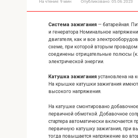
На чтение:
9 мин
Опубликовано:
05.06.2023
Система зажигания
— батарейная. П
и генератора Номинальное напряжение
двигателя, как и все электрооборудо
схеме, при которой вторым проводом 
соединены отрицательные полюсы (к
электрической энергии.
Катушка зажигания
установлена на к
На крышке катушки зажигания имеют
высокого напряжения.
На катушке смонтировано добавочное
первичной обмоткой. Добавочное соп
стартера автома­тически включается п
первичную катушку зажигания, при в
тогда повышается напряжение во втор