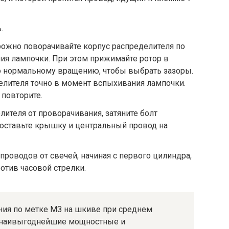
.
рожно поворачивайте корпус рас­пределителя по
ия лампочки. При этом прижимайте ротор в
о нормаль­ному вращению, чтобы выбрать зазоры.
елителя точно в момент вспыхивания лампочки.
 повторите.
ителя от проворачивания, затя­ните болт
поставьте крышку и цен­тральный провод на
роводов от свечей, начиная с пер­вого цилиндра,
против часовой стрелки.
ания по метке МЗ на шкиве при среднем
т наивыгоднейшие мощностные и