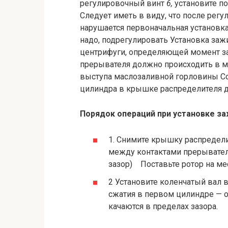
регулировочный винт
6,
установите п
Следует иметь в виду, что после рег
нарушается первоначальная установка 
надо, подрегулировать Установка заж
центри­фуги, определяющей момент з
прерывателя должно происходить в м
выступа маслозаливной горловины С
цилиндра в крыш­ке распределителя 
Порядок операций при установке з
1.
Снимите крышку распределит
между контактами прерывателя
зазор) Поставьте ротор на ме
2 Установите коленчатый вал 
сжатия в первом цилиндре — 
качаются в пределах зазора.