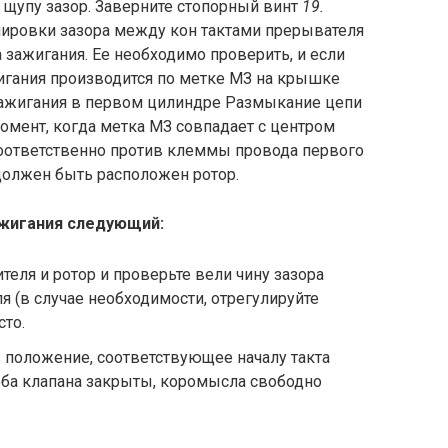
о щупу зазор. Заверните стопорный винт
19.
улировки зазора между кон тактами прерывателя
зажи­гания. Ее необходимо проверить, и если
игания производится по метке МЗ на крышке
ажигания в первом цилиндре Раз­мыкание цепи
омент, когда метка МЗ совпадает с центром
оответственно против клеммы провода первого
должен быть расположен ротор.
ажигания следующий:
еля и ротор и проверьте вели чину зазора
 (в случае необходи­мости, отрегулируйте
сто.
в положение, соответствующее началу такта
оба клапана закрыты, коромысла свободно