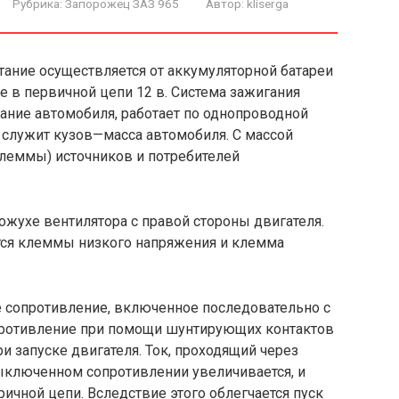
Рубрика:
Запорожец ЗАЗ 965
Автор:
kliserga
итание осуществляется от аккумуляторной батареи
 в первичной цепи 12 в. Система зажигания
вание автомобиля, работает по однопроводной
служит кузов—масса авто­мобиля. С массой
леммы) источников и потребителей
ожухе вентилятора с пра­вой стороны двигателя.
ся клеммы низкого напряжения и клемма
 сопротивление, включен­ное последовательно с
ро­тивление при помощи шунтирующих контактов
ри запуске двигателя. Ток, проходящий через
ыключенном сопротивлении увеличивается, и
ичной цепи. Вследствие этого облегчается пуск