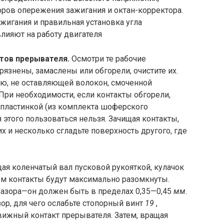
оров опережения зажигания и октан-корректора.
жигания и правильная установка угла
лияют на работу двигателя
ктов прерывателя.
Осмотри­ те рабочие
рязнены, замасле­ны или обгорели, очистите их.
ью, не оставляющей волокон, смоченной
При необходимости, если контакты обгорели,
 пластинкой (из комплекта шоферского
этого пользо­ваться нельзя. Зачищая контакты,
их и несколько сгладьте поверхность другого, где
ая коленчатый вал пус­ковой рукояткой, кулачок
ом контакты будут максимально разомкнуты.
азора—он должен быть в пределах 0,35—0,45
мм.
ор, для чего ослабьте сто­порный винт
19
,
вижный контакт прерывателя. Затем, вращая