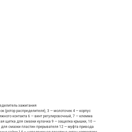
еделитель зажигания
к (ротор распре­делителя), 3 — молоточек 4 — корпус
жного контакта 6 — винт регулировоч­ный, 7 — клемма
вая щетка для смазки кулачка 9 — защелка крышки, 10 —
р для смазки пластин прерывателя 12 — муфта привода
чные гайки 14 — неподвиж­ная пластина октан корректора,