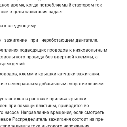
одное время, когда потребляемый стартером ток
ние в цепи зажигания падает.
ся к следующему:
е зажигание при неработающем двигателе.
крепления подводящих проводов к низковольтным
овольтного провода без ввертной клеммы, а
овреждений.
проводов, клемм и крышки катуш­ки зажигания.
шки с неисправным добавочным сопротивлением.
установлен в расточке при­лива крышки
лен при помощи пластины, приводится во
о насоса. Направление вращения, если смотреть
евое Распределитель зажигания состоит из пре­
аспределителя тока высокого напряжения,