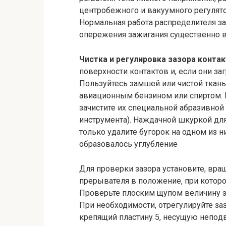
центробежного и вакуумного регулят
Нормальная работа распределителя за
опережения зажигания существенно в
Чистка и регулировка зазора конта
поверхности контактов и, если они заг
Пользуйтесь замшей или чистой ткан
авиационным бензи­ном или спиртом. 
зачистите их специальной абразивной
инструмента). Наждачной шкуркой для 
только удалите бугорок на одном из н
образовалось углубление
Для проверки зазора установите, вращ
прерывателя в положение, при котор
Проверьте плоским щупом величину з
При необходимости, отрегулируйте заз
крепящий пластину 5, несущую непо­д