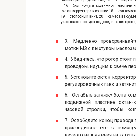
16 — болт хомута подвижной пластины к
октан корректора к крышке 18 — колпачко
19 — стопорный винт, 20 — камера вакуумн
указывают порядок подсоединения прово
3. Медленно проворачивайт
метки МЗ с выступом маслоза
4. Убедитесь, что ротор стоит 
проводом, идущим к свече пер
5. Установите октан-корректо
регулировочных гаек и затянит
6. Ослабьте затяжку болта хо
подвижной пластине октан-
часовой стрелки, чтобы кон
7. Освободите конец провода
присоедините его с помощью
низкого напряжения на катушке