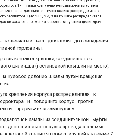
орректора 17 — гайка крепления неподвижной пластины
вая масленка для смазки втулок валика распре делителя,
ого регулятора. Цифры 1, 2 4, 3 на крышке распределителя
дов высокого напряжения к соответствующим цилиндрам
е коленчатый вал двигателя до совпадения
ливной горловины.
против контакта крышки, соеди­ненного с
вого цилиндра (постанов­кой крышки на место).
р на нулевое деление шкалы пу­тем вращения
е их.
мута крепления корпуса распре­делителя к
корректора и поверните корпус против
такты прерывателя замкнулись.
 подкапотной лампы из соедини­тельной муфты;
 дополнительного куска провода к клемме
, к кото­рой крепится провод, идущий к клемме 7