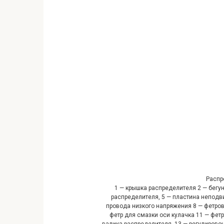
Распр
1 — крышка распределителя 2 — бегуно
распределителя, 5 — пластина неподви
провода низкого напряжения 8 — фетро­
фетр для смазки оси кулачка 11 — фет
валика рас­пределителя, 13 — регулирово