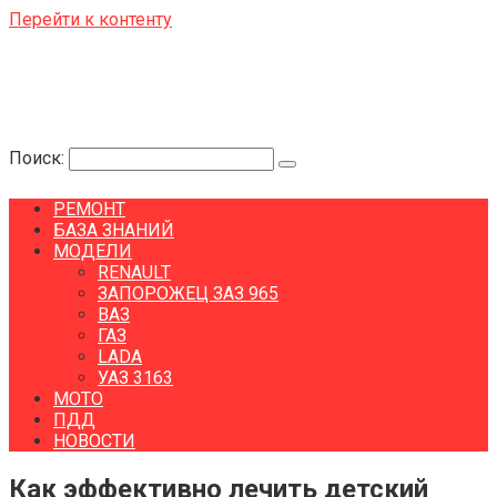
Перейти к контенту
Поиск:
РЕМОНТ
БАЗА ЗНАНИЙ
МОДЕЛИ
RENAULT
ЗАПОРОЖЕЦ ЗАЗ 965
ВАЗ
ГАЗ
LADA
УАЗ 3163
МОТО
ПДД
НОВОСТИ
Как эффективно лечить детский