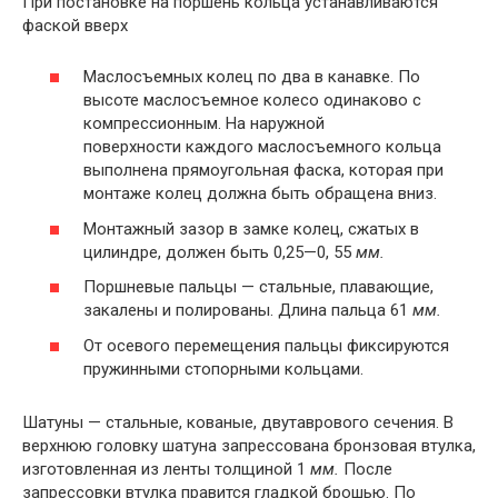
При постановке на поршень кольца устанавливаются
фаской вверх
Маслосъемных колец по два в канавке. По
высоте маслосъемное колесо одинаково с
компрессионным. На наружной
поверхности каждого маслосъемного кольца
выполнена прямоугольная фаска, которая при
монтаже колец должна быть обращена вниз.
Монтажный зазор в замке колец, сжатых в
цилиндре, должен быть 0,25—0, 55
мм
.
Поршневые пальцы — стальные, плавающие,
закалены и полированы. Длина пальца 61
мм
.
От осевого перемещения пальцы фиксируются
пружинными стопорными кольцами.
Шатуны — стальные, кованые, двутаврового сечения. В
верхнюю головку шатуна запрессована бронзовая втулка,
изготовленная из ленты толщиной 1
мм
.
После
запрессовки втулка правится гладкой брошью. По