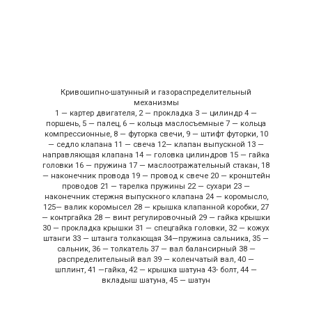
Кривошипно-шатунный и газораспределительный
механизмы
1 — картер двигателя, 2 — прокладка 3 — цилиндр 4 —
поршень, 5 — палец, 6 — кольца маслосъемные 7 — кольца
компрессионные, 8 — футорка свечи, 9 — штифт футорки, 10
— седло клапана 11 — свеча 12— клапан выпускной 13 —
направляющая клапана 14 — головка цилиндров 15 — гайка
головки 16 — пружина 17 — маслоотражательный стакан, 18
— наконечник провода 19 — провод к свече 20 — кронштейн
проводов 21 — тарелка пружины 22 — сухари 23 —
наконечник стержня выпускного клапана 24 — коромысло,
125— валик коромысел 28 — крышка клапанной коробки, 27
— контргайка 28 — винт регулировочный 29 — гайка крышки
30 — прокладка крышки 31 — спецгайка головки, 32 — кожух
штанги 33 — штанга толкающая 34—пружина сальника, 35 —
сальник, 36 — толкатель 37 — вал балансирный 38 —
распределительный вал 39 — коленчатый вал, 40 —
шплинт, 41 —гайка, 42 — крышка шатуна 43- болт, 44 —
вкладыш шатуна, 45 — шатун