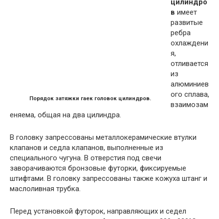
цилиндро
в
имеет
развитые
ребра
охлаждени
я,
отливается
из
алюминиев
ого сплава,
Порядок затяжки гаек головок цилиндров.
взаимозам
еняема, общая на два цилиндра.
В головку запрессованы металлокерамические втулки
клапанов и седла клапанов, выполненные из
специального чугуна. В отверстия под свечи
заворачиваются бронзовые футорки, фиксируемые
штифтами. В головку запрессованы также кожуха штанг и
маслоливная трубка.
Перед установкой футорок, направляющих и седел