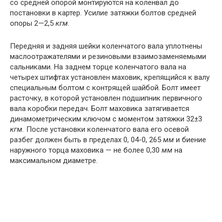
со средней опорой монтируются на коленвал до
постановки в картер. Усилие затяжки болтов средней
опоры 2—2,5
кгм.
Передняя и задняя шейки коленчатого вала уплотнены
маслоотражателями и резиновыми взаимозаменяемыми
сальниками. На заднем торце коленчатого вала на
четырех штифтах установлен маховик, крепящийся к валу
специальным болтом с контрящей шайбой. Болт имеет
расточку, в которой установлен подшипник первичного
вала коробки передач. Болт маховика затягивается
динамометрическим ключом с моментом затяжки 32±3
кгм.
После установки коленчатого вала его осевой
разбег должен быть в пределах 0, 04-0, 265
мм
и биение
наружного торца маховика — не более 0,30
мм
на
максимальном диаметре.