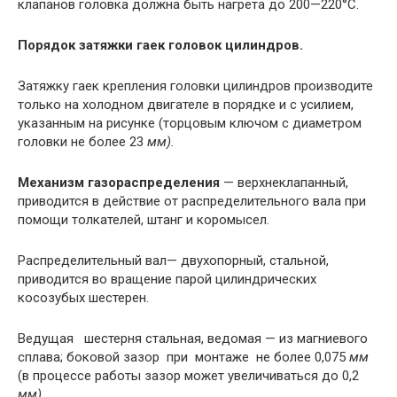
клапанов головка должна быть нагрета до 200—220°С.
Порядок затяжки гаек головок цилиндров.
Затяжку гаек крепления головки цилиндров производите
только на холодном двигателе в порядке и с усилием,
указанным на рисунке (торцовым ключом с диаметром
головки не более 23
мм
).
Механизм газораспределения
— верхнеклапанный,
приводится в действие от распределительного вала при
помощи толкателей, штанг и коромысел.
Распределительный вал— двухопорный, стальной,
приводится во вращение парой цилиндрических
косозубых шестерен.
Ведущая шестерня стальная, ведомая — из магниевого
сплава; боковой зазор при монтаже не более 0,075
мм
(в процессе работы зазор может увеличиваться до 0,2
мм
).