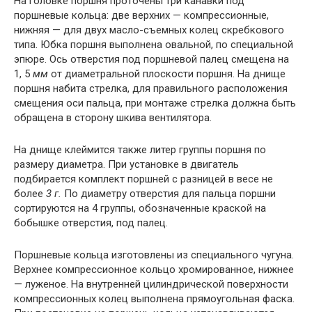
На головке поршня проточены три канавки под
поршневые кольца: две верхних — компрессионные,
нижняя — для двух масло-съемных колец скребкового
типа. Юбка поршня выполнена овальной, по специальной
эпюре. Ось отверстия под поршневой палец смещена на
1, 5
мм
от диаметральной плоскости поршня. На днище
поршня набита стрелка, для правильного расположения
смещения оси пальца, при монтаже стрелка должна быть
обращена в сторону шкива вентилятора.
На днище клеймится также литер группы поршня по
размеру диаметра. При установке в двигатель
подбирается комплект поршней с разницей в весе не
более
3 г
.
По диаметру отверстия для пальца поршни
сортируются на 4 группы, обозначенные краской на
бобышке отверстия, под палец.
Поршневые кольца изготовлены из специального чугуна.
Верхнее компрессионное кольцо хромированное, нижнее
— луженое. На внутренней цилиндрической поверхности
компрессионных колец выполнена прямоугольная фаска.