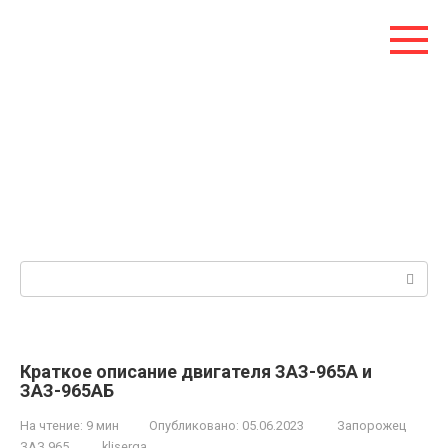
Перейти
к
контенту
Поиск:
Краткое описание двигателя ЗАЗ-965А и
ЗАЗ-965АБ
На чтение:
9 мин
Опубликовано:
05.06.2023
Запорожец
ЗАЗ 965
kliserga