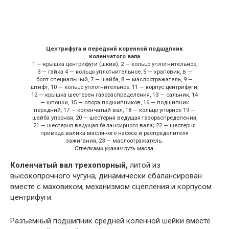
Центрифуга и передний коренной подш
и
пник
коленчатого вала
1 — крышка центрифуги (шкив), 2 — кольцо уплотнительное,
3 — гайка 4 — кольцо уплотнительное, 5 — храповик, в —
болт специальный, 7 — шайба, 8 — маслоотражатель, 9 —
штифт, 10 — кольцо уплотнительное, 11 — корпус центрифуги,
12 — крышка шестерен газораспределения, 13 — сальник, 14
— шпонки, 15 — опора подшипников, 16 — подшипник
передний, 17 — коленчатый вал, 18 — кольцо упорное 19 —
шайба упорная, 20 — шестерня ведущая газораспределения,
21 — шестерня ведущая балансирного вала; 22 — шестерня
привода валика масляного насоса и распределителя
зажигания, 23 — маслоотражатель.
Стрелками указан путь масла.
Коленчатый вал трехопорный,
литой из
высокопрочного чугуна, динамически сбалансирован
вместе с маховиком, механизмом сцепления и корпусом
центрифуги.
Разъемный подшипник средней коленной шейки вместе