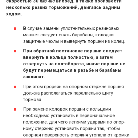
скоростью 30
км/час
вперед, а также произвести
несколько резких торможений, двигаясь задним
ходом.
В
случае замены уплотнительных резиновых
манжет следует снять барабаны, колодки,
защитные чехлы и вывернуть поршни из колец.
При обратной постановке поршни следует
ввернуть в кольца полностью, а затем
отвернуть на пол-оборота, иначе поршни не
бу­дут перемещаться в резьбе и барабаны
заклинят.
При этом прорезь на опорном стержне поршня
должна распо­лагаться параллельно щиту
тормоза.
При замене колодок поршни с кольцами
необходимо установить в первоначальное
положение, для чего легкими ударами по опор­
ному стержню установить поршни так, чтобы
опорная поверхность стержня утопала от кромки