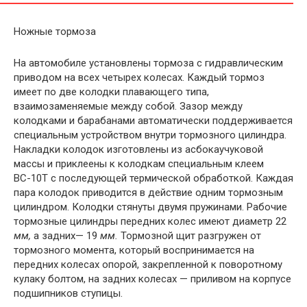
Ножные тормоза
На автомобиле установлены тормоза с гидравлическим
приво­дом на всех четырех колесах. Каждый тормоз
имеет по две колодки плавающего типа,
взаимозаменяемые между собой. Зазор между
колодками и барабанами автоматически поддерживается
специаль­ным устройством внутри тормозного цилиндра.
Накладки колодок изготовлены из асбокаучуковой
массы и приклеены к колодкам специальным клеем
ВС-10Т с последующей термической обработ­кой. Каждая
пара колодок приводится в действие одним тормоз­ным
цилиндром. Колодки стянуты двумя пружинами. Рабочие
тор­мозные цилиндры передних колес имеют диаметр 22
мм
,
а зад­них— 19
мм
.
Тормозной щит разгружен от
тормозного момента, который воспринимается на
передних колесах опорой, закрепленной к поворотному
кулаку болтом, на задних колесах — приливом на корпусе
подшипников ступицы.