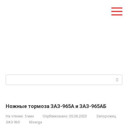
Перейти
к
контенту
Поиск:
Ножные тормоза ЗАЗ-965А и ЗАЗ-965АБ
На чтение:
5 мин
Опубликовано:
05.06.2023
Запорожец
ЗАЗ 965
kliserga