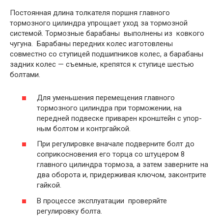
Постоянная длина толкателя поршня главного
тормозного ци­линдра упрощает уход за тормозной
системой. Тормозные барабаны выполнены из ковкого
чугуна. Барабаны передних колес изготовлены
совместно со ступицей подшипников колес, а бараба­ны
задних колес — съемные, крепятся к ступице шестью
болтами.
Для уменьшения перемещения главного
тормозного цилиндра при торможении, на
передней подвеске приварен кронштейн с упор­
ным болтом и контргайкой.
При регулировке вначале подверните болт до
соприкосновения его торца со штуцером 8
главного цилиндра тормоза, а затем заверните на
два оборота и, придерживая ключом, закон­трите
гайкой.
В процессе эксплуатации проверяйте
регулировку болта.